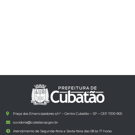
Praça dos Emancipadores s/nº – Centro Cubatão – SP – CEP 11510-900
ouvidoria@cubatao.sp.gov.br
Atendimento de Segunda-feira a Sexta-feira das 08 às 17 horas