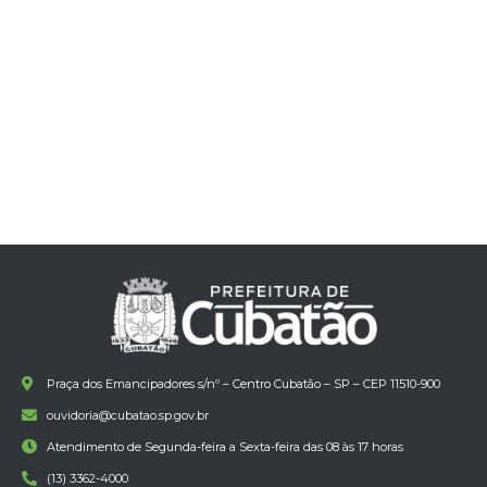
Praça dos Emancipadores s/nº – Centro Cubatão – SP – CEP 11510-900
ouvidoria@cubatao.sp.gov.br
Atendimento de Segunda-feira a Sexta-feira das 08 às 17 horas
(13) 3362-4000