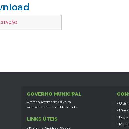
wnload
ICITAÇÃO
GOVERNO MUNICIPAL
CON
Prefeito Ademário Oliveira
- Últim
Vice-Prefeito Ivan Hildebrando
- Diário
- Legis
LINKS ÚTEIS
- Porta
- Plano de Resíduos Sólidos