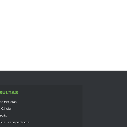
SULTAS
as notícias
 Oficial
lação
l da Transparência