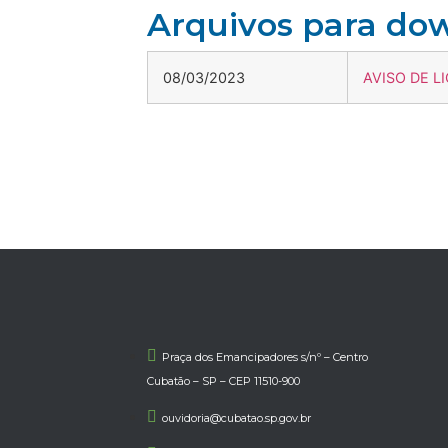
Arquivos para do
08/03/2023
AVISO DE L
Praça dos Emancipadores s/nº – Centro
Cubatão – SP – CEP 11510-900
ouvidoria@cubatao.sp.gov.br