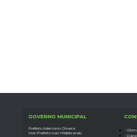
GOVERNO MUNICIPAL
CON
Prefeito Ademário Oliveira
- Últim
Vice-Prefeito Ivan Hildebrando
- Diário