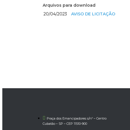
Arquivos para download
20/04/2023
AVISO DE LICITAÇÃO
Praça dos Emancipadores s/nº – Centro
Cubatão – SP – CEP 11510-900