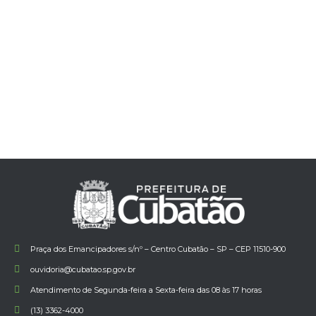
Praça dos Emancipadores s/nº – Centro Cubatão – SP – CEP 11510-900
ouvidoria@cubatao.sp.gov.br
Atendimento de Segunda-feira a Sexta-feira das 08 às 17 horas
(13) 3362-4000