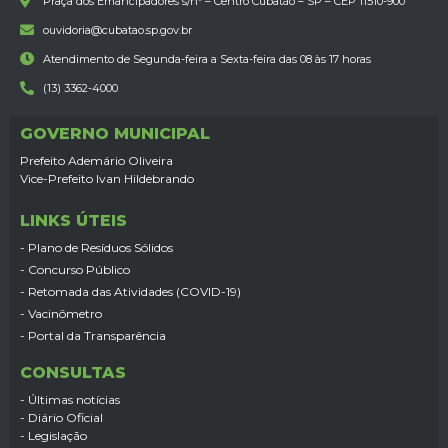
Praça dos Emancipadores s/nº – Centro Cubatão – SP – CEP 11510-900
ouvidoria@cubatao.sp.gov.br
Atendimento de Segunda-feira a Sexta-feira das 08 às 17 horas
(13) 3362-4000
GOVERNO MUNICIPAL
Prefeito Ademário Oliveira
Vice-Prefeito Ivan Hildebrando
LINKS ÚTEIS
- Plano de Resíduos Sólidos
- Concurso Público
- Retomada das Atividades (COVID-19)
- Vacinômetro
- Portal da Transparência
CONSULTAS
- Últimas notícias
- Diário Oficial
- Legislação