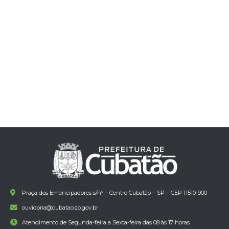
Praça dos Emancipadores s/nº – Centro Cubatão – SP – CEP 11510-900
ouvidoria@cubatao.sp.gov.br
Atendimento de Segunda-feira a Sexta-feira das 08 às 17 horas