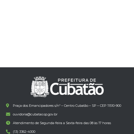
Praça dos Emancipadores s/nº – Centro Cubatão – SP – CEP 11510-900
ouvidoria@cubatao.sp.gov.br
Atendimento de Segunda-feira a Sexta-feira das 08 às 17 horas
(13) 3362-4000