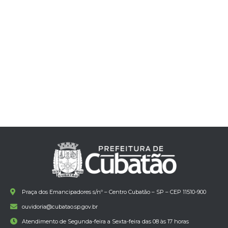
Praça dos Emancipadores s/nº – Centro Cubatão – SP – CEP 11510-900
ouvidoria@cubatao.sp.gov.br
Atendimento de Segunda-feira a Sexta-feira das 08 às 17 horas