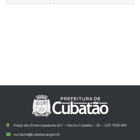
Praça dos Emancipadores s/nº – Centro Cubatão – SP – CEP 11510-900
ouvidoria@cubatao.sp.gov.br