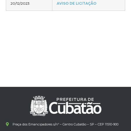
20/12/2023
AVISO DE LICITAÇÃO
Praça dos Emancipadores s/nº – Centro Cubatão – SP – CEP 11510-900