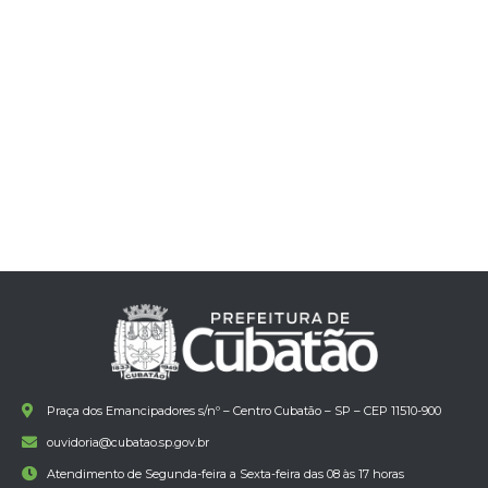
Praça dos Emancipadores s/nº – Centro Cubatão – SP – CEP 11510-900
ouvidoria@cubatao.sp.gov.br
Atendimento de Segunda-feira a Sexta-feira das 08 às 17 horas