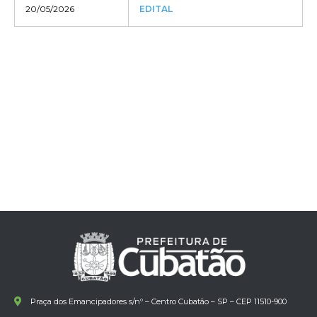
20/05/2026
EDITAL
Praça dos Emancipadores s/nº – Centro Cubatão – SP – CEP 11510-900