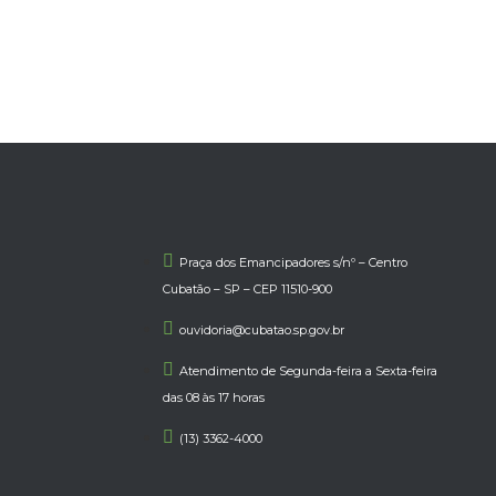
Praça dos Emancipadores s/nº – Centro
Cubatão – SP – CEP 11510-900
ouvidoria@cubatao.sp.gov.br
Atendimento de Segunda-feira a Sexta-feira
das 08 às 17 horas
(13) 3362-4000