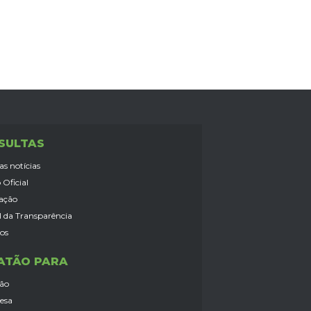
SULTAS
as notícias
 Oficial
lação
l da Transparência
ços
ATÃO PARA
dão
esa