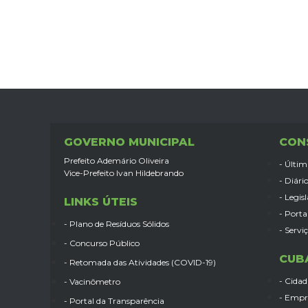
GOVERNO MUNICIPAL
CON
Prefeito Ademário Oliveira
- Últim
Vice-Prefeito Ivan Hildebrando
- Diário
- Legis
LINKS ÚTEIS
- Porta
- Plano de Resíduos Sólidos
- Servi
- Concurso Público
CUB
- Retomada das Atividades (COVID-19)
- Cida
- Vacinômetro
- Empr
- Portal da Transparência