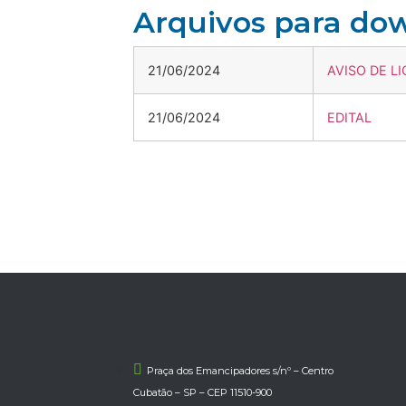
Arquivos para do
21/06/2024
AVISO DE L
21/06/2024
EDITAL
Praça dos Emancipadores s/nº – Centro
Cubatão – SP – CEP 11510-900