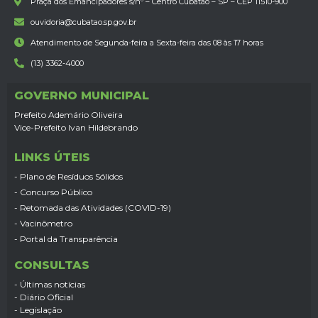
Praça dos Emancipadores s/nº – Centro Cubatão – SP – CEP 11510-900
ouvidoria@cubatao.sp.gov.br
Atendimento de Segunda-feira a Sexta-feira das 08 às 17 horas
(13) 3362-4000
GOVERNO MUNICIPAL
Prefeito Ademário Oliveira
Vice-Prefeito Ivan Hildebrando
LINKS ÚTEIS
- Plano de Resíduos Sólidos
- Concurso Público
- Retomada das Atividades (COVID-19)
- Vacinômetro
- Portal da Transparência
CONSULTAS
- Últimas notícias
- Diário Oficial
- Legislação