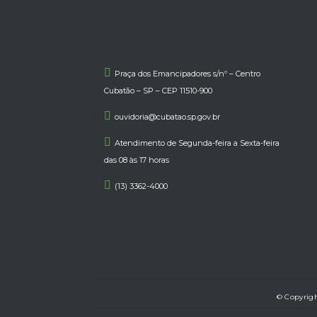
Praça dos Emancipadores s/nº – Centro
Cubatão – SP – CEP 11510-900
ouvidoria@cubatao.sp.gov.br
Atendimento de Segunda-feira a Sexta-feira
das 08 às 17 horas
(13) 3362-4000
© Copyrigh