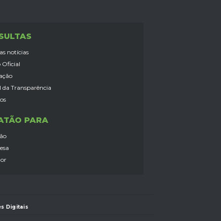
SULTAS
as notícias
 Oficial
lação
l da Transparência
ços
ATÃO PARA
dão
esa
dor
s Digitais