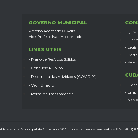
GOVERNO MUNICIPAL
CON
Prefeito Ademário Oliveira
- Últim
Vice-Prefeito Ivan Hildebrando
- Diário
- Legis
LINKS ÚTEIS
- Porta
- Plano de Resíduos Sólidos
- Servi
- Concurso Público
CUB
- Retomada das Atividades (COVID-19)
- Cida
- Vacinômetro
- Empr
- Portal da Transparência
- Servi
t Prefeitura Municipal de Cubatão - 2021. Todos os direitos reservados -
DSJ Soluçõe