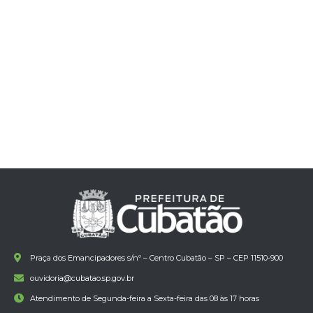
Praça dos Emancipadores s/nº – Centro Cubatão – SP – CEP 11510-900
ouvidoria@cubatao.sp.gov.br
Atendimento de Segunda-feira a Sexta-feira das 08 às 17 horas